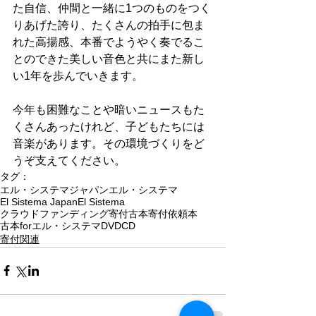
た自信、仲間と一緒に1つのものをつく
りあげた誇り、たくさんの拍手に包ま
れた高揚感、本番でようやく奏でるこ
とのできた美しい音色と共にまた新し
い1年を歩んでいきます。
今年も困難なことや暗いニュースもた
くさんあったけれど、子どもたちには
音楽があります。その環境づくりをど
うぞ支えてください。
タグ：
エル・システマジャパン
エル・システマ
El Sistema Japan
El Sistema
クラウドファンディング
寄付
古本
寄付依頼
本
古本forエル・システマ
DVD
CD
寄付関連