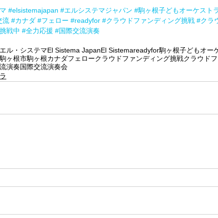
マ
#elsistemajapan
#エルシステマジャパン
#駒ヶ根子どもオーケスト
交流
#カナダ
#フェロー
#readyfor
#クラウドファンディング挑戦
#クラ
挑戦中
#全力応援
#国際交流演奏
エル・システマ
El Sistema Japan
El Sistema
readyfor
駒ヶ根子どもオー
駒ヶ根市
駒ヶ根
カナダ
フェロー
クラウドファンディング挑戦
クラウドフ
流演奏
国際交流演奏会
ラ