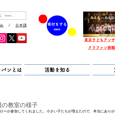
sh
/
日本語
東京子どもアンサ
​クラファン挑
ャパンとは
活動を知る
週の教室の様子
ローが参加してくれました。小さい子たちが増えたので、本当にありが