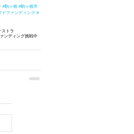
ラ
#駒ヶ根
#駒ヶ根市
ウドファンディング
#
ケストラ
ァンディング挑戦中