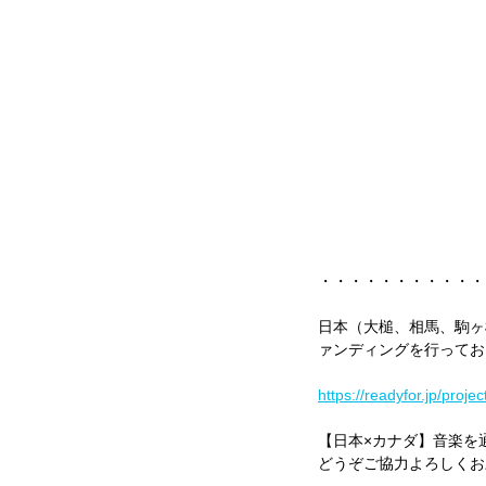
・・・・・・・・・・・
日本（大槌、相馬、駒ヶ
ァンディングを行ってお
https://readyfor.jp/proje
【日本×カナダ】音楽を
どうぞご協力よろしくお