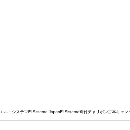
エル・システマ
El Sistema Japan
El Sistema
寄付
チャリボン
古本
キャン