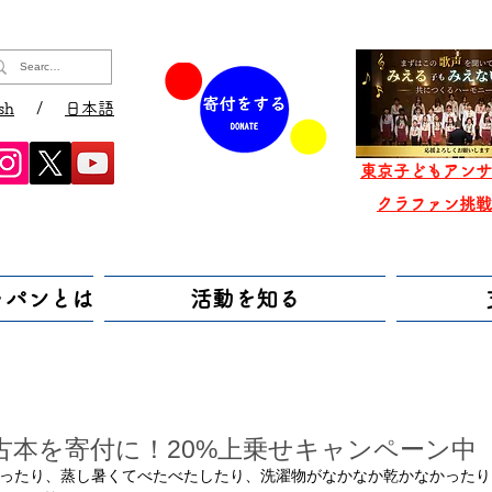
sh
/
日本語
東京子どもアンサ
​クラファン挑
ャパンとは
活動を知る
古本を寄付に！20%上乗せキャンペーン中
ったり、蒸し暑くてべたべたしたり、洗濯物がなかなか乾かなかったり