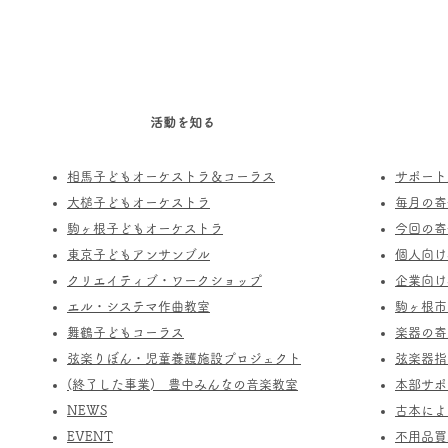
活動を知る
相馬子どもオーケストラ＆コーラス
サポート
​大槌子どもオーケストラ
​毎月の
駒ヶ根子どもオーケストラ
今回の寄
​東京子どもアンサンブル
個人向け
​クリエイティブ・ワークショップ
企業向け
エル・システマ作曲教室
駒ヶ根市
​舞鶴子どもコーラス
楽器の寄
​​弦楽りぼん・児童養護施設プロジェクト
​弦楽器
(終了した事業) ​豊中みんなの音楽教室
​本部サ
​NEWS
​古本に
​EVENT
不用品買