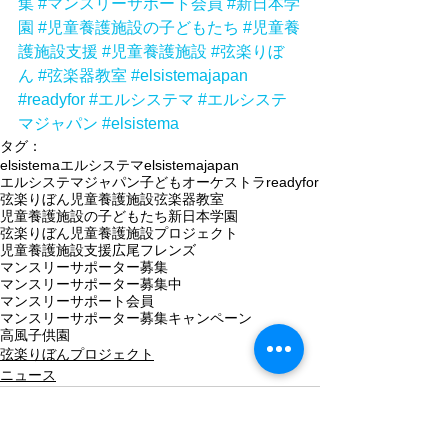
集
#マンスリーサポート会員
#新日本学
園
#児童養護施設の子どもたち
#児童養
護施設支援
#児童養護施設
#弦楽りぼ
ん
#弦楽器教室
#elsistemajapan
#readyfor
#エルシステマ
#エルシステ
マジャパン
#elsistema
タグ：
elsistema
エルシステマ
elsistemajapan
エルシステマジャパン
子どもオーケストラ
readyfor
弦楽りぼん
児童養護施設
弦楽器教室
児童養護施設の子どもたち
新日本学園
弦楽りぼん児童養護施設プロジェクト
児童養護施設支援
広尾フレンズ
マンスリーサポーター募集
マンスリーサポーター募集中
マンスリーサポート会員
マンスリーサポーター募集キャンペーン
高風子供園
弦楽りぼんプロジェクト
ニュース