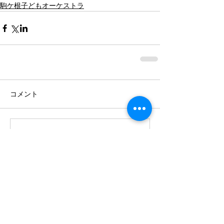
駒ケ根子どもオーケストラ
コメント
コメントを追加…
最近の記事
クラウドファンディング、バリトン
歌手・宮本益光さんからの応援メッ