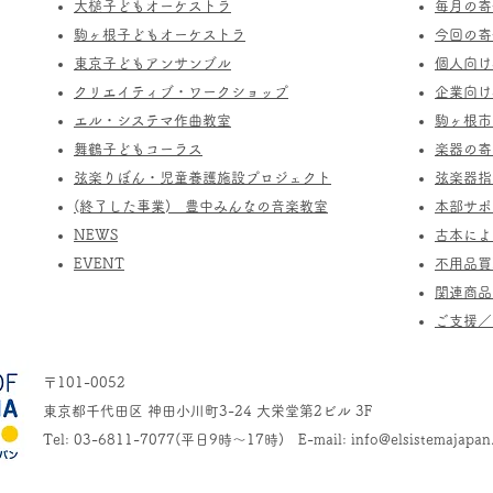
​大槌子どもオーケストラ
​毎月の
駒ヶ根子どもオーケストラ
今回の寄
​東京子どもアンサンブル
個人向け
​クリエイティブ・ワークショップ
企業向け
エル・システマ作曲教室
駒ヶ根市
​舞鶴子どもコーラス
楽器の寄
​​弦楽りぼん・児童養護施設プロジェクト
​弦楽器
(終了した事業) ​豊中みんなの音楽教室
​本部サ
​NEWS
​古本に
​EVENT
不用品買
関連商品
​ご支援
〒101-0052
東京都千代田区 神田小川町3-24 大栄堂第2ビル 3F
Tel: 03-6811-7077(平日9時～17時) E-mail:
info@elsistemajapan