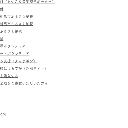
寄付（ちいさな音楽家サポーター）
付
相馬市ふるさと納税
相馬市ふるさと納税
ふるさと納税
贈
指導ボランティア
ポートボランティア
よる支援（チャリボン）
取による支援（外部サイト）
を購入する
／楽器をご寄贈いただいた方々
.org