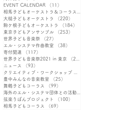
EVENT CALENDAR
（11）
11件の記事
相馬子どもオーケストラ＆コーラス
（387）
387件の記事
大槌子どもオーケストラ
（220）
220件の記事
駒ケ根子どもオーケストラ
（184）
184件の記事
東京子どもアンサンブル
（253）
253件の記事
世界子ども音楽祭
（27）
27件の記事
エル・システマ作曲教室
（38）
38件の記事
寄付関連
（117）
117件の記事
世界子ども音楽祭2021 in 東京
（25）
25件の記事
ニュース
（93）
93件の記事
クリエイティブ・ワークショップ
（38）
38件の記事
豊中みんなの音楽教室
（25）
25件の記事
舞鶴子どもコーラス
（99）
99件の記事
海外のエル・システマ団体との活動
（15）
15件の記事
弦楽りぼんプロジェクト
（100）
100件の記事
相馬子どもコーラス
（69）
69件の記事