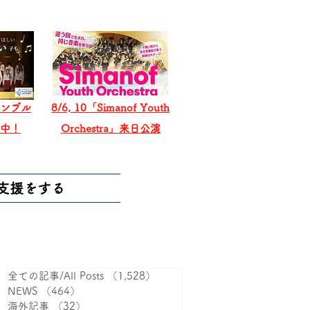
ンブル
8/6, 10「Simanof Youth
戦中！
Orchestra」来日公演
支援をする
全ての記事/All Posts
（1,528）
1,528件の記事
NEWS
（464）
464件の記事
海外記事
（32）
32件の記事