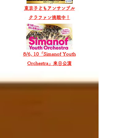
東京子どもアンサンブル
​クラファン挑戦中！
8/6, 10「Simanof Youth
Orchestra」来日公演