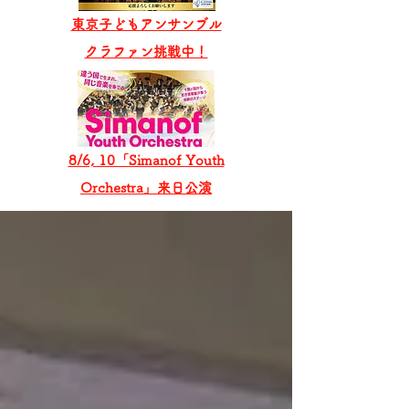
東京子どもアンサンブル
​クラファン挑戦中！
8/6, 10「Simanof Youth
Orchestra」来日公演