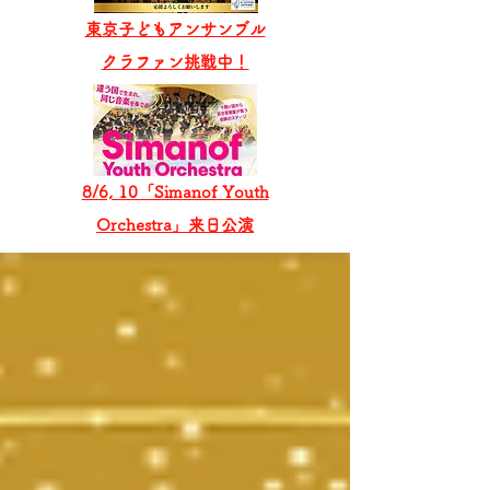
東京子どもアンサンブル
​クラファン挑戦中！
8/6, 10「Simanof Youth
Orchestra」来日公演