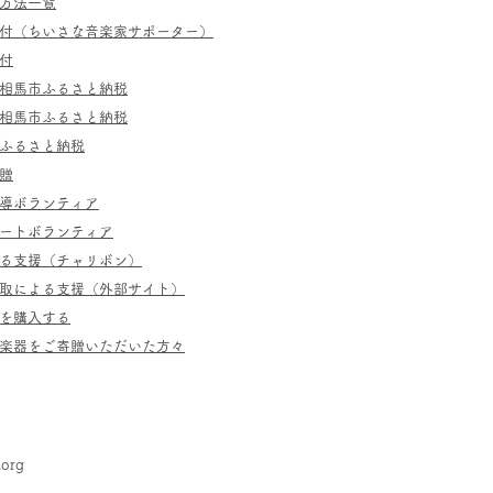
方法一覧
寄付（ちいさな音楽家サポーター）
付
相馬市ふるさと納税
相馬市ふるさと納税
ふるさと納税
贈
指導ボランティア
ポートボランティア
よる支援（チャリボン）
取による支援（外部サイト）
を購入する
／楽器をご寄贈いただいた方々
.org