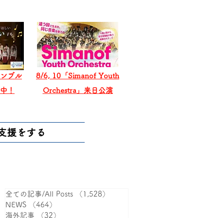
ンブル
8/6, 10「Simanof Youth
戦中！
Orchestra」来日公演
支援をする
全ての記事/All Posts
（1,528）
1,528件の記事
NEWS
（464）
464件の記事
海外記事
（32）
32件の記事