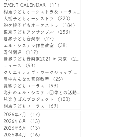
EVENT CALENDAR
（11）
11件の記事
相馬子どもオーケストラ＆コーラス
（387）
387件の記事
大槌子どもオーケストラ
（220）
220件の記事
駒ケ根子どもオーケストラ
（184）
184件の記事
東京子どもアンサンブル
（253）
253件の記事
世界子ども音楽祭
（27）
27件の記事
エル・システマ作曲教室
（38）
38件の記事
寄付関連
（117）
117件の記事
世界子ども音楽祭2021 in 東京
（25）
25件の記事
ニュース
（93）
93件の記事
クリエイティブ・ワークショップ
（38）
38件の記事
豊中みんなの音楽教室
（25）
25件の記事
舞鶴子どもコーラス
（99）
99件の記事
海外のエル・システマ団体との活動
（15）
15件の記事
弦楽りぼんプロジェクト
（100）
100件の記事
相馬子どもコーラス
（69）
69件の記事
2026年7月
（17）
17件の記事
2026年6月
（13）
13件の記事
2026年5月
（13）
13件の記事
2026年4月
（16）
16件の記事