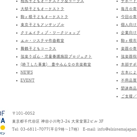
相馬子どもオーケストラ＆コーラス
サポート
​大槌子どもオーケストラ
​毎月の
駒ヶ根子どもオーケストラ
今回の寄
​東京子どもアンサンブル
個人向け
​クリエイティブ・ワークショップ
企業向け
エル・システマ作曲教室
駒ヶ根市
​舞鶴子どもコーラス
楽器の寄
​​弦楽りぼん・児童養護施設プロジェクト
​弦楽器
(終了した事業) ​豊中みんなの音楽教室
​本部サ
​NEWS
​古本に
​EVENT
不用品買
関連商品
​ご支援
〒101-0052
東京都千代田区 神田小川町3-24 大栄堂第2ビル 3F
Tel: 03-6811-7077(平日9時～17時) E-mail:
info@elsistemajapan