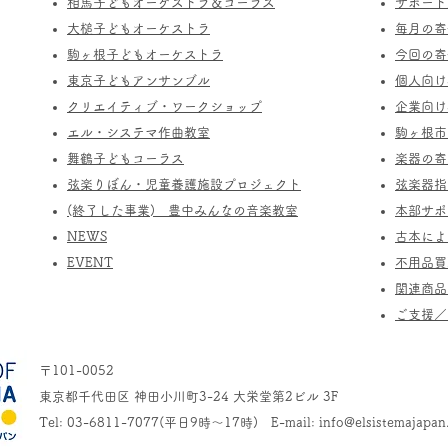
相馬子どもオーケストラ＆コーラス
サポート
​大槌子どもオーケストラ
​毎月の
駒ヶ根子どもオーケストラ
今回の寄
​東京子どもアンサンブル
個人向け
​クリエイティブ・ワークショップ
企業向け
エル・システマ作曲教室
駒ヶ根市
​舞鶴子どもコーラス
楽器の寄
​​弦楽りぼん・児童養護施設プロジェクト
​弦楽器
(終了した事業) ​豊中みんなの音楽教室
​本部サ
​NEWS
​古本に
​EVENT
不用品買
関連商品
​ご支援
〒101-0052
東京都千代田区 神田小川町3-24 大栄堂第2ビル 3F
Tel: 03-6811-7077(平日9時～17時) E-mail:
info@elsistemajapan