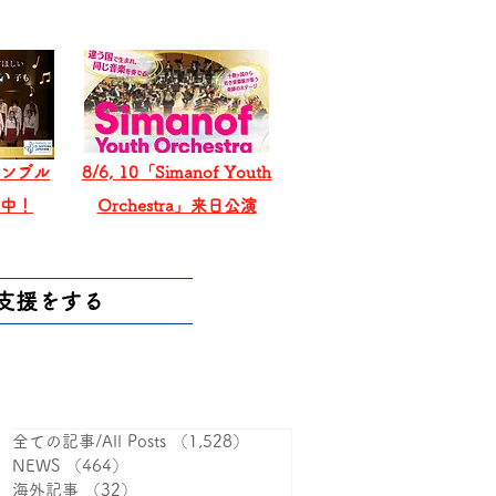
ンブル
8/6, 10「Simanof Youth
戦中！
Orchestra」来日公演
支援をする
全ての記事/All Posts
（1,528）
1,528件の記事
NEWS
（464）
464件の記事
海外記事
（32）
32件の記事