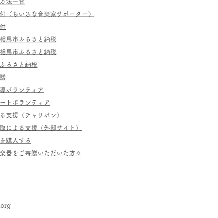
方法一覧
寄付（ちいさな音楽家サポーター）
付
相馬市ふるさと納税
相馬市ふるさと納税
ふるさと納税
贈
指導ボランティア
ポートボランティア
よる支援（チャリボン）
取による支援（外部サイト）
を購入する
／楽器をご寄贈いただいた方々
.org