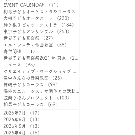
EVENT CALENDAR
（11）
11件の記事
相馬子どもオーケストラ＆コーラス
（387）
387件の記事
大槌子どもオーケストラ
（220）
220件の記事
駒ケ根子どもオーケストラ
（184）
184件の記事
東京子どもアンサンブル
（253）
253件の記事
世界子ども音楽祭
（27）
27件の記事
エル・システマ作曲教室
（38）
38件の記事
寄付関連
（117）
117件の記事
世界子ども音楽祭2021 in 東京
（25）
25件の記事
ニュース
（93）
93件の記事
クリエイティブ・ワークショップ
（38）
38件の記事
豊中みんなの音楽教室
（25）
25件の記事
舞鶴子どもコーラス
（99）
99件の記事
海外のエル・システマ団体との活動
（15）
15件の記事
弦楽りぼんプロジェクト
（100）
100件の記事
相馬子どもコーラス
（69）
69件の記事
2026年7月
（17）
17件の記事
2026年6月
（13）
13件の記事
2026年5月
（13）
13件の記事
2026年4月
（16）
16件の記事