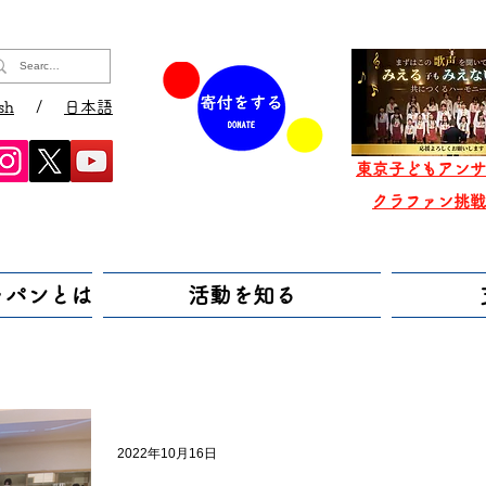
sh
/
日本語
東京子どもアンサ
​クラファン挑
ャパンとは
活動を知る
2022年10月16日