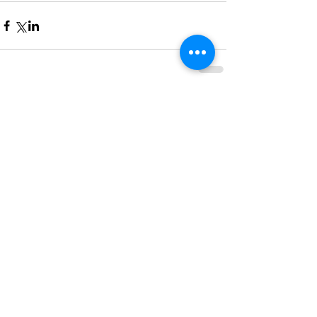
コメント
コメントを追加…
最近の記事
クラウドファンディング、バリトン
歌手・宮本益光さんからの応援メッ
セージ