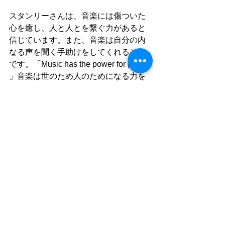
スタンリーさんは、音楽には傷ついた
心を癒し、人と人とを繋ぐ力があると
信じています。また、音楽は自分の内
なる声を聞く手助けをしてくれるそう
です。「Music has the power for good 
」音楽は世のため人のためになる力を
永遠に持っている、という意味です。
スタンリーさんに出会い、音楽という
パワフルな贈りものをもらった大槌と
相馬の子どもたちが、未来へ向かって
力強く羽ばたいてくれることを願って
います。
タグ：
オーケストラ
福島県相馬市
岩手県大槌町
吹奏楽
ドイツ公演
NEWS
大槌子どもオーケストラ
相馬子どもオーケストラ＆コーラス