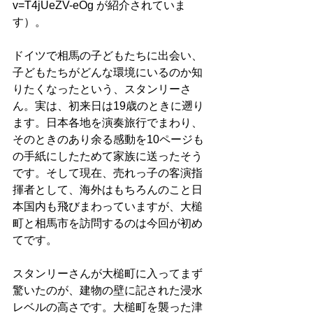
v=T4jUeZV-eOg が紹介されていま
す）。
ドイツで相馬の子どもたちに出会い、
子どもたちがどんな環境にいるのか知
りたくなったという、スタンリーさ
ん。実は、初来日は19歳のときに遡り
ます。日本各地を演奏旅行でまわり、
そのときのあり余る感動を10ページも
の手紙にしたためて家族に送ったそう
です。そして現在、売れっ子の客演指
揮者として、海外はもちろんのこと日
本国内も飛びまわっていますが、大槌
町と相馬市を訪問するのは今回が初め
てです。
スタンリーさんが大槌町に入ってまず
驚いたのが、建物の壁に記された浸水
レベルの高さです。大槌町を襲った津