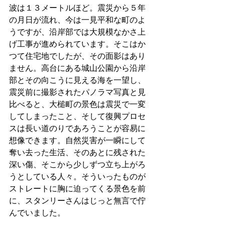
波は１３メートルほど。震災から５年
の月日が流れ、今は一見平和な町のよ
うですが、沿岸部では大規模なかさ上
げ工事が進められています。そこはか
つて住宅地でしたが、その面影はあり
ません。高台にある城山公園から沿岸
部とその向こうに見える海を一望し、
震災前に撮影されたパノラマ写真と見
比べると、大槌町の景色は震災で一変
してしまったこと、そして復興プロセ
スは長い道のりであろうことが容易に
想像できます。自然災害が一瞬にして
奪い去った生活、そのあとに残された
深い傷、そこから少しずつ立ち上がろ
うとしている人々。そういったものが
ストレートに胸に迫ってくる景色を前
に、スタンリーさんはじっと無言で佇
んでいました。