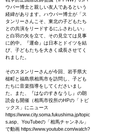
ウバー博士と親しい友人であるという
経緯があります。ハウバー博士が「ス
タンリーさんこそ、東北の子どもたち
との共演をリードするにふさわしい」
と白羽の矢を立て、その見立ては見事
に的中。『運命』は日本とドイツを結
び、子どもたちを大きく成長させてく
れました。
そのスタンリーさんが今回、岩手県大
槌町と福島県相馬市を訪問し、子ども
たちに音楽指導をしてくださいまし
た。また、『はなのすきなうし』の朗
読会も開催（相馬市役所のHPの「トピ
ックス」にニュース 
https://www.city.soma.fukushima.jp/topic
s.asp、YouTubeの「相馬チャンネル」
で動画 https://www.youtube.com/watch?