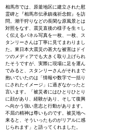
相馬市では、原釜地区に建立された慰
霊碑と『相馬市伝承鎮魂祈念館』を訪
問。潮干狩りなどの長閑な原風景とは
対照をなす、震災直後の様子を生々し
く伝えるパネル写真を一枚、一枚、ス
タンリーさんは丁寧に見てまわりまし
た。東日本大震災の甚大な被害はドイ
ツのメディアでも大きく取り上げられ
たそうですが、実際に現場に足を運ん
でみると、スタンリーさんがそれまで
抱いていたのは「情報や数字で一括り
にされたイメージ」に過ぎなかったと
言います。「被災者にはひとりひとり
に顔があり、経験があり、そして復興
へ向かう強い意志と行動があります。
不屈の精神は尊いものです。被災地へ
来ると、そういったものがリアルに感
じられます」と語ってくれました。