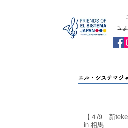
Engli
エル・システマジ
【４/9 新t
in 相馬