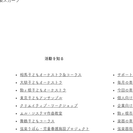
製スカーフ
活動を知る
相馬子どもオーケストラ＆コーラス
サポート
​大槌子どもオーケストラ
​毎月の
駒ヶ根子どもオーケストラ
今回の寄
​東京子どもアンサンブル
個人向け
​クリエイティブ・ワークショップ
企業向け
エル・システマ作曲教室
駒ヶ根市
​舞鶴子どもコーラス
楽器の寄
​​弦楽りぼん・児童養護施設プロジェクト
​弦楽器