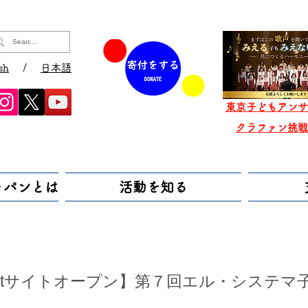
sh
/
日本語
東京子どもアンサ
​クラファン挑
ャパンとは
活動を知る
eketサイトオープン】第７回エル・システマ