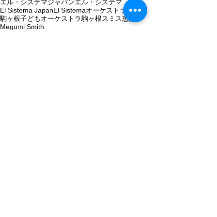
エル・システマジャパン
エル・システマ
El Sistema Japan
El Sistema
オーケストラ
駒ヶ根子どもオーケストラ
駒ヶ根
スミス恵美
Megumi Smith
駒ケ根子どもオーケストラ
海外のエル・システマ団体との活動
コメント
コメントを追加…
最近の記事