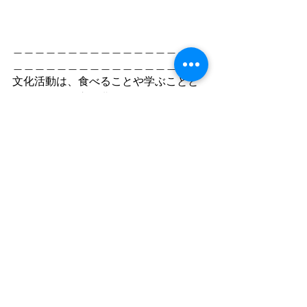
＿＿＿＿＿＿＿＿＿＿＿＿＿＿＿＿＿
＿＿＿＿＿＿＿＿＿＿＿＿＿＿＿＿＿
文化活動は、食べることや学ぶことと
同じように、心を豊かにするために保
障していきたい子どもの権利のひとつ
です。
https://readyfor.jp/projects/fesjmonthly
タグ：
エル・システマジャパン
エル・システマ
El Sistema Japan
El Sistema
コーラス
コンサート
演奏会
舞鶴子どもコーラス
舞鶴
舞鶴市
空のうた
Harmony for JAPAN
復興支援コーラスコンサート
こころのおと
長岡京記念文化会館
復興支援コーラスコンサート Harmony for JAPAN 2023 ～忘れない、いつまでも
松嶋聖児
舞鶴子どもコーラス