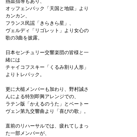
熱血指導もあり、
オッフェンバック「天国と地獄」より
カンカン、
フランス民謡「きらきら星」、
ヴェルディ「リゴレット」より女心の
歌の3曲を披露。
日本センチュリー交響楽団の皆様と一
緒には
チャイコフスキー「くるみ割り人形」
よりトレパック。
更に大槌メンバーも加わり、野村誠さ
んによる特別即興アレンジでの、
ラテン版「かえるのうた」とベートー
ヴェン第九交響曲より「喜びの歌」。
直前のリハーサルでは、疲れてしまっ
た一部メンバーが、