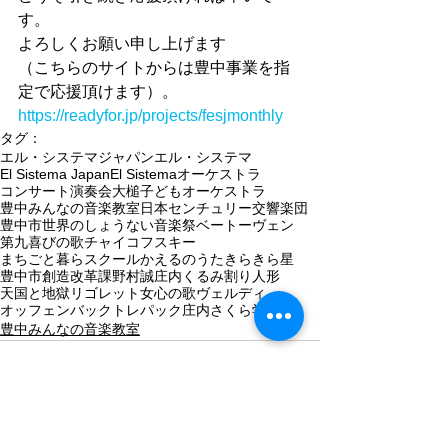
す。
よろしくお願い申し上げます
（こちらのサイトからは豊中事業を指
定で応援頂けます）。
https://readyfor.jp/projects/fesjmonthly
タグ：
エル・システマジャパン
エル・システマ
El Sistema Japan
El Sistema
オーケストラ
コンサート
演奏会
大槌子どもオーケストラ
豊中みんなの音楽教室
日本センチュリー交響楽団
豊中市
世界のしょうない音楽祭
ベートーヴェン
第九
喜びの歌
チャイコフスキー
まちごと暮らスクール
かえるのうた
きらきら星
豊中市創造改革課
野村誠
庄内
くるみ割り人形
天国と地獄
リゴレット
女心の歌
ヴェルディ
オッフェンバック
トレパック
庄内さくら学園
豊中みんなの音楽教室