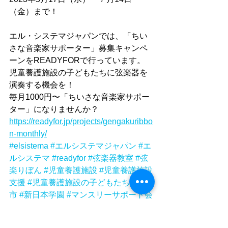
（金）まで！
エル・システマジャパンでは、「ちい
さな音楽家サポーター」募集キャンペ
ーンをREADYFORで行っています。
児童養護施設の子どもたちに弦楽器を
演奏する機会を！
毎月1000円〜「ちいさな音楽家サポー
ター」になりませんか？
https://readyfor.jp/projects/gengakuribbo
n-monthly/
#elsistema
#エルシステマジャパン
#エ
ルシステマ
#readyfor
#弦楽器教室
#弦
楽りぼん
#児童養護施設
#児童養護施設
支援
#児童養護施設の子どもたち
#川崎
市
#新日本学園
#マンスリーサポート会
員
#マンスリーサポーター募集
#マンス
リーサポーター募集中
#マンスリーサ