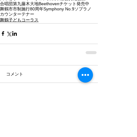
合唱団
第九
藤木大地
Beethoven
チケット発売中
舞鶴市市制施行80周年
Symphony No.9
ソプラノ
カウンターテナー
舞鶴子どもコーラス
コメント
コメントを追加…
最近の記事