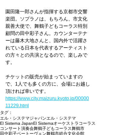
園田隆一郎さんが指揮する京都市交響
楽団。ソプラノは、もちろん、市文化
親善大使で、舞鶴子どもコーラス特別
顧問の田中彩子さん。カウンターテナ
ーは藤木大地さんと、国内外で活躍さ
れている日本を代表するアーティスト
の方々との共演となるので、楽しみで
す。
チケットの販売が始まっていますの
で、1人でも多くの方に、会場にお越し
頂ければ幸いです。
https://www.city.maizuru.kyoto.jp/00000
11229.html
タグ：
エル・システマジャパン
エル・システマ
El Sistema Japan
El Sistema
オーケストラ
コーラス
コンサート
演奏会
舞鶴子どもコーラス
舞鶴市
田中彩子
ベートーヴェン
舞鶴市総合文化会館