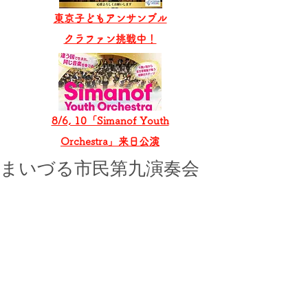
東京子どもアンサンブル
​クラファン挑戦中！
8/6, 10「Simanof Youth
Orchestra」来日公演
まいづる市民第九演奏会