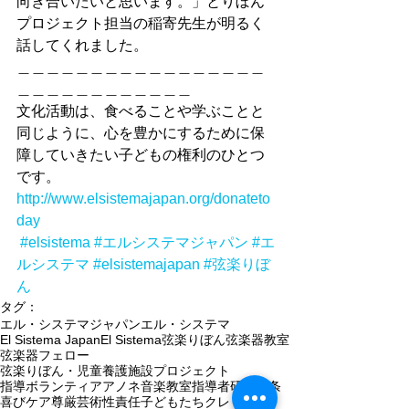
向き合いたいと思います。」とりぼん
プロジェクト担当の稲寄先生が明るく
話してくれました。
＿＿＿＿＿＿＿＿＿＿＿＿＿＿＿＿＿
＿＿＿＿＿＿＿＿＿＿＿＿
文化活動は、食べることや学ぶことと
同じように、心を豊かにするために保
障していきたい子どもの権利のひとつ
です。
http://www.elsistemajapan.org/donateto
day
#elsistema
#エルシステマジャパン
#エ
ルシステマ
#elsistemajapan
#弦楽りぼ
ん
タグ：
エル・システマジャパン
エル・システマ
El Sistema Japan
El Sistema
弦楽りぼん
弦楽器教室
弦楽器
フェロー
弦楽りぼん・児童養護施設プロジェクト
指導ボランティア
アノネ音楽教室
指導者研修
信条
喜び
ケア
尊厳
芸術性
責任
子どもたち
クレド策定