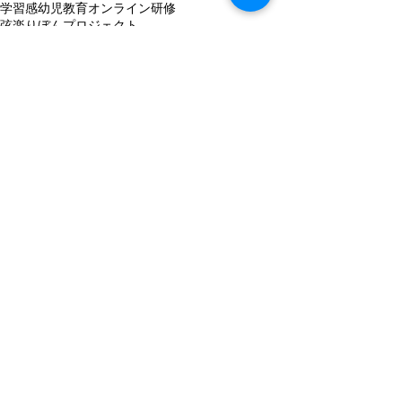
学習感
幼児教育
オンライン研修
弦楽りぼんプロジェクト
ニュース
コメント
コメントを追加…
最近の記事