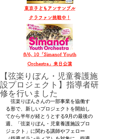
東京子どもアンサンブル
​クラファン挑戦中！
8/6, 10「Simanof Youth
Orchestra」来日公演
【弦楽りぼん・児童養護施
設プロジェクト】指導者研
修を行いました
　弦楽りぼんさんの一部事業を協働す
る形で、新しいプロジェクトを開始し
てから半年が経とうとする9月の最後の
週、「弦楽りぼん・児童養護施設プロ
ジェクト」に関わる講師やフェロー
（指導ボランティア）を対象に、指導