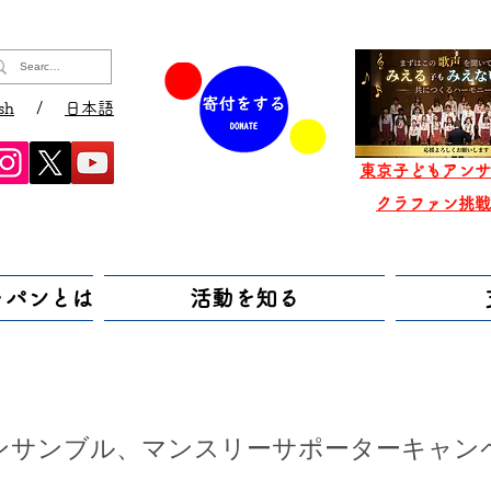
sh
/
日本語
東京子どもアンサ
​クラファン挑
ャパンとは
活動を知る
ンサンブル、マンスリーサポーターキャン