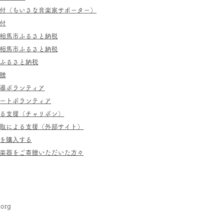
寄付（ちいさな音楽家サポーター）
付
相馬市ふるさと納税
相馬市ふるさと納税
ふるさと納税
贈
指導ボランティア
ポートボランティア
よる支援（チャリボン）
取による支援（外部サイト）
を購入する
／楽器をご寄贈いただいた方々
.org