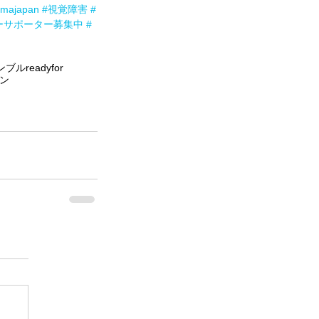
temajapan
#視覚障害
#
ーサポーター募集中
#
ンブル
readyfor
ン