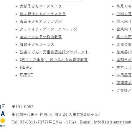
​大槌子どもオーケストラ
​毎月の
駒ヶ根子どもオーケストラ
今回の寄
​東京子どもアンサンブル
個人向け
​クリエイティブ・ワークショップ
企業向け
エル・システマ作曲教室
駒ヶ根市
​舞鶴子どもコーラス
楽器の寄
​​弦楽りぼん・児童養護施設プロジェクト
​弦楽器
(終了した事業) ​豊中みんなの音楽教室
​本部サ
​NEWS
​古本に
​EVENT
不用品買
関連商品
​ご支援
〒101-0052
東京都千代田区 神田小川町3-24 大栄堂第2ビル 3F
Tel: 03-6811-7077(平日9時～17時) E-mail:
info@elsistemajapan