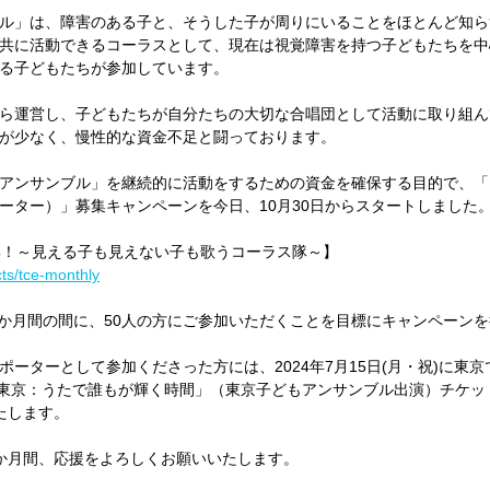
ル」は、障害のある子と、そうした子が周りにいることをほとんど知ら
共に活動できるコーラスとして、現在は視覚障害を持つ子どもたちを中
る子どもたちが参加しています。
ら運営し、子どもたちが自分たちの大切な合唱団として活動に取り組ん
が少なく、慢性的な資金不足と闘っております。
アンサンブル」を継続的に活動をするための資金を確保する目的で、「
ーター）」募集キャンペーンを今日、10月30日からスタートしました
集！～見える子も見えない子も歌うコーラス隊～】
ects/tce-monthly
そ2か月間の間に、50人の方にご参加いただくことを目標にキャンペーン
ポーターとして参加くださった方には、2024年7月15日(月・祝)に東
n東京：うたで誰もが輝く時間」（東京子どもアンサンブル出演）チケッ
たします。
か月間、応援をよろしくお願いいたします。