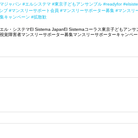
テマジャパン
#エルシステマ
#東京子どもアンサンブル
#readyfor
#elsis
シブ
#マンスリーサポート会員
#マンスリーサポーター募集
#マンスリ
集キャンペーン
#拡散歓
エル・システマ
El Sistema Japan
El Sistema
コーラス
東京子どもアンサ
視覚障害者
マンスリーサポーター募集
マンスリーサポーターキャンペー