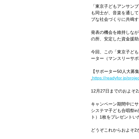
「東京子どもアンサンブ
も同士が、音楽を通して
ブな社会づくりに共鳴す
発表の機会を維持しなが
の所、安定した資金援助
今回、この「東京子ども
ーター（マンスリーサポ
【サポーター50人大募
https://readyfor.jp/proj
12月27日までのおよ
キャンペーン期間中にサ
システマ子ども合唱祭i
ト）1枚をプレゼントい
どうぞこれからおよそ2