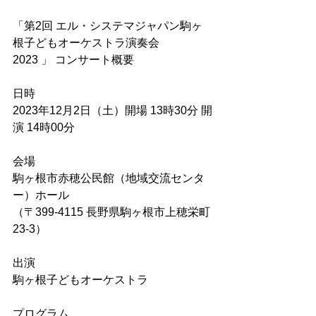
「第2回 エル・システマジャパン駒ヶ
根⼦どもオーケストラ演奏会
2023 」 コンサート概要
⽇時
2023年12⽉2⽇（⼟）開場 13時30分 開
演 14時00分
会場
駒ヶ根市⾚穂公⺠館（地域交流センタ
ー）ホール
（〒399-4115 ⻑野県駒ヶ根市上穂栄町
23-3）
出演
駒ヶ根⼦どもオーケストラ
プログラム