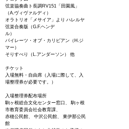
弦楽協奏曲ト⻑調RV151「⽥園⾵」
（A.ヴィヴァルディ）
オラトリオ「メサイア」より ハレルヤ
弦楽合奏版（G.F.ヘンデ
ル）
パイレーツ・オブ・カリビアン（H.ジ
マー）
そりすべり（L.アンダーソン） 他
チケット
⼊場無料・⾃由席（⼊場に際して、⼊
場整理券が必要です。）
⼊場整理券配布場所
駒ヶ根総合⽂化センター窓⼝、 駒ヶ根
市教育委員会社会教育課、
⾚穂公⺠館、 中沢公⺠館、 東伊那公⺠
館