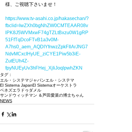
様、ご視聴下さいませ！
https://www.tv-asahi.co.jp/hakasechan/?
fbclid=IwZXh0bgNhZW0CMTEAAR08v
lPK8J5WVMxwF74gTZLtBxzu0W1gRP
51FfTqDcoFTvB1a3v0M-
A7hs0_aem_AQDIYfnwzZpkFIlArJNG7
NdvMCxcIHyUE_ziCYE1Piw5b3iE-
ZutEUh4Z-
fpyNUEyUv3hFHej_XjIiJoqlpwhZKN
タグ：
エル・システマジャパン
エル・システマ
El Sistema Japan
El Sistema
オーケストラ
ベネズエラ
ドゥダメル
サンドウィッチマン ＆芦田愛菜の博士ちゃん
NEWS