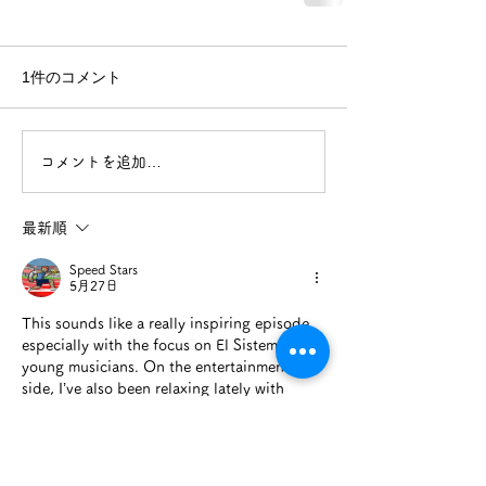
1件のコメント
コメントを追加…
最新順
Speed Stars
5月27日
This sounds like a really inspiring episode, 
especially with the focus on El Sistema and 
young musicians. On the entertainment 
side, I’ve also been relaxing lately with 
Speed Stars
 after watching shows at night, 
it’s simple, fun, and surprisingly satisfying 
to play for a while.