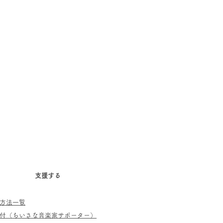
支援する
方法一覧
寄付（ちいさな音楽家サポーター）