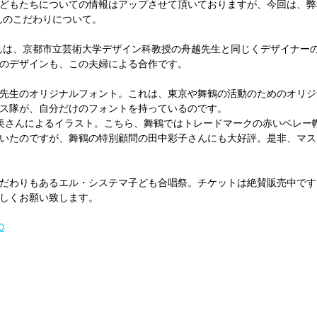
どもたちについての情報はアップさせて頂いておりますが、今回は、弊
udioさんのこだわりについて。
 studioさんは、京都市立芸術大学デザイン科教授の舟越先生と同じくデザイ
のデザインも、この夫婦による合作です。
先生のオリジナルフォント。これは、東京や舞鶴の活動のためのオリジ
ス隊が、自分だけのフォントを持っているのです。
美さんによるイラスト。こちら、舞鶴ではトレードマークの赤いベレー
いたのですが、舞鶴の特別顧問の田中彩子さんにも大好評。是非、マス
だわりもあるエル・システマ子ども合唱祭。チケットは絶賛販売中です
しくお願い致します。
0