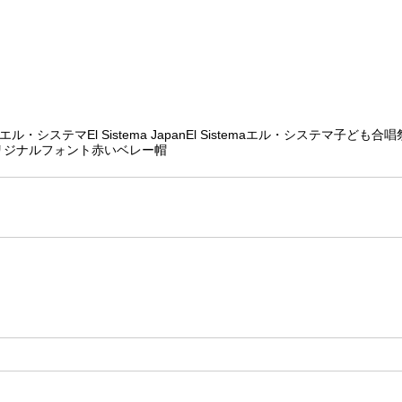
エル・システマ
El Sistema Japan
El Sistema
エル・システマ子ども合唱
リジナルフォント
赤いベレー帽