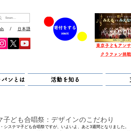
sh
/
日本語
東京子どもアンサ
​クラファン挑
ャパンとは
活動を知る
マ子ども合唱祭：デザインのこだわり
・システマ子ども合唱祭ですが、いよいよ、あと3週間となりました。