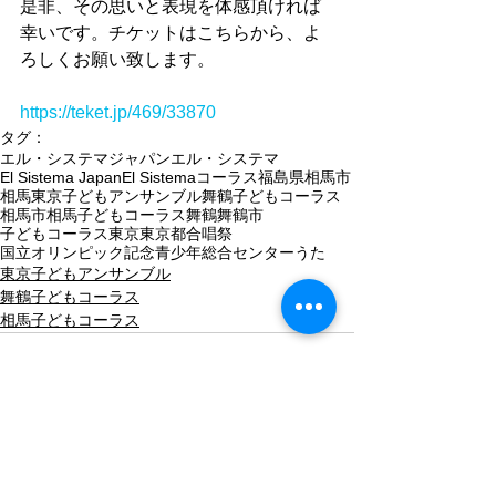
是非、その思いと表現を体感頂ければ
幸いです。チケットはこちらから、よ
ろしくお願い致します。
https://teket.jp/469/33870
タグ：
エル・システマジャパン
エル・システマ
El Sistema Japan
El Sistema
コーラス
福島県相馬市
相馬
東京子どもアンサンブル
舞鶴子どもコーラス
相馬市
相馬子どもコーラス
舞鶴
舞鶴市
子どもコーラス
東京
東京都
合唱祭
国立オリンピック記念青少年総合センター
うた
東京子どもアンサンブル
舞鶴子どもコーラス
相馬子どもコーラス