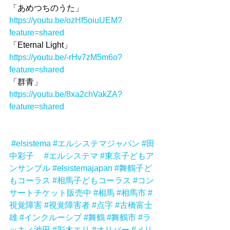
「あめつちのうた」
https://youtu.be/ozHf5oiuUEM?
feature=shared
「Eternal Light」
https://youtu.be/-rHv7zM5m6o?
feature=shared
「群青」
https://youtu.be/8xa2chVakZA?
feature=shared
#elsistema
#エルシステマジャパン
#田
中彩子
#エルシステマ
#東京子どもア
ンサンブル
#elsistemajapan
#舞鶴子ど
もコーラス
#相馬子どもコーラス
#コン
サートチケット販売中
#相馬
#相馬市
#
視覚障害
#視覚障害者
#点字
#古橋富士
雄
#インクルーシブ
#舞鶴
#舞鶴市
#ラ
ッキィ池田
#彩木エリ
#オリバー
#メリ