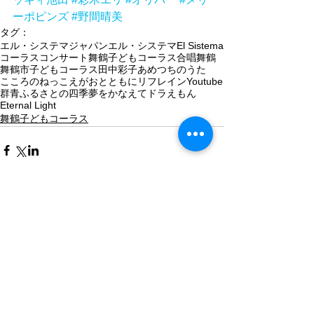
ーポピンズ
#野間晴美
タグ：
エル・システマジャパン
エル・システマ
El Sistema
コーラス
コンサート
舞鶴子どもコーラス
合唱
舞鶴
舞鶴市
子どもコーラス
田中彩子
あめつちのうた
こころのねっこ
えがおとともに
リフレイン
Youtube
群青
ふるさとの四季
夢をかなえてドラえもん
Eternal Light
舞鶴子どもコーラス
コメント
コメントを追加…