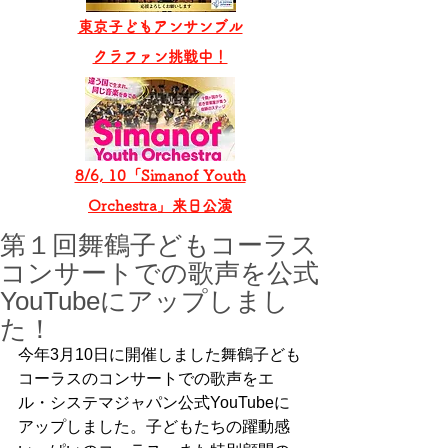
東京子どもアンサンブル
​クラファン挑戦中！
8/6, 10「Simanof Youth
Orchestra」来日公演
第１回舞鶴子どもコーラス
コンサートでの歌声を公式
YouTubeにアップしまし
た！
今年3月10日に開催しました舞鶴子ども
コーラスのコンサートでの歌声をエ
ル・システマジャパン公式YouTubeに
アップしました。子どもたちの躍動感