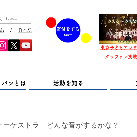
sh
/
日本語
東京子どもアンサ
​クラファン挑
ャパンとは
活動を知る
オーケストラ どんな音がするかな？