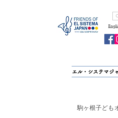
Engli
エル・システマジ
駒ヶ根子ども