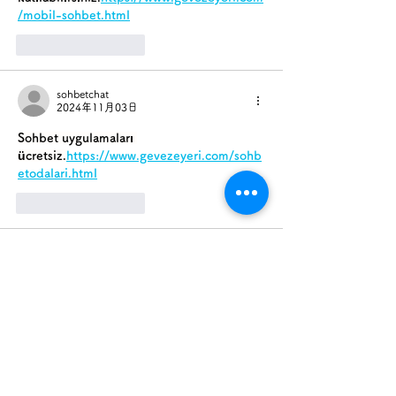
/mobil-sohbet.html
いいね！
返信
sohbetchat
2024年11月03日
Sohbet uygulamaları 
ücretsiz.
https://www.gevezeyeri.com/sohb
etodalari.html
いいね！
返信
sohbetchat
2024年11月03日
sohbet 
uygulamaları.
https://www.gevezeyeri.com/
いいね！
返信
sohbetchat