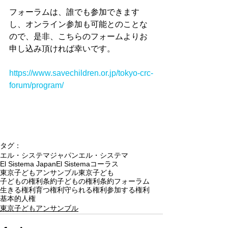
フォーラムは、誰でも参加できます
し、オンライン参加も可能とのことな
ので、是非、こちらのフォームよりお
申し込み頂ければ幸いです。
https://www.savechildren.or.jp/tokyo-crc-
forum/program/
タグ：
エル・システマジャパン
エル・システマ
El Sistema Japan
El Sistema
コーラス
東京子どもアンサンブル
東京
子ども
子どもの権利条約
子どもの権利条約フォーラム
生きる権利
育つ権利
守られる権利
参加する権利
基本的人権
東京子どもアンサンブル