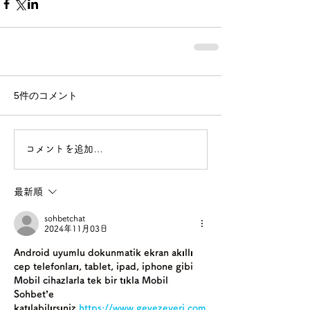
5件のコメント
コメントを追加…
最新順
sohbetchat
2024年11月03日
Android uyumlu dokunmatik ekran akıllı 
cep telefonları, tablet, ipad, iphone gibi 
Mobil cihazlarla tek bir tıkla Mobil 
Sohbet’e 
katılabilırsıniz.
https://www.gevezeyeri.com