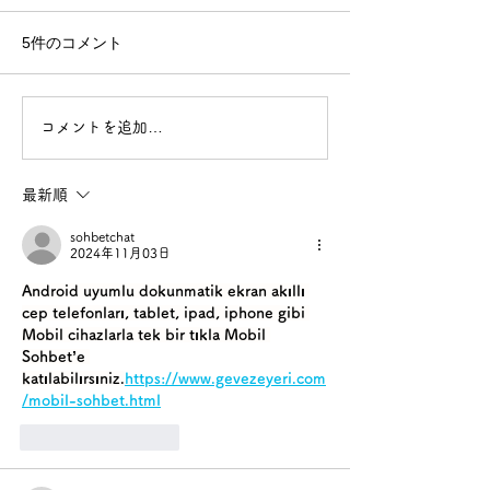
5件のコメント
コメントを追加…
最新順
sohbetchat
2024年11月03日
Android uyumlu dokunmatik ekran akıllı 
cep telefonları, tablet, ipad, iphone gibi 
Mobil cihazlarla tek bir tıkla Mobil 
Sohbet’e 
katılabilırsıniz.
https://www.gevezeyeri.com
/mobil-sohbet.html
いいね！
返信