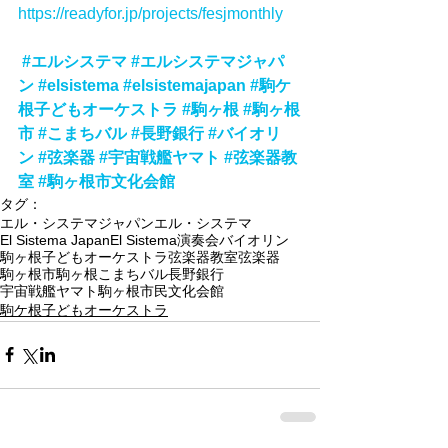
https://readyfor.jp/projects/fesjmonthly
#エルシステマ
#エルシステマジャパ
ン
#elsistema
#elsistemajapan
#駒ケ
根子どもオーケストラ
#駒ヶ根
#駒ヶ根
市
#こまちバル
#長野銀行
#バイオリ
ン
#弦楽器
#宇宙戦艦ヤマト
#弦楽器教
室
#駒ヶ根市文化会館
タグ：
エル・システマジャパン
エル・システマ
El Sistema Japan
El Sistema
演奏会
バイオリン
駒ヶ根子どもオーケストラ
弦楽器教室
弦楽器
駒ヶ根市
駒ヶ根
こまちバル
長野銀行
宇宙戦艦ヤマト
駒ヶ根市民文化会館
駒ケ根子どもオーケストラ