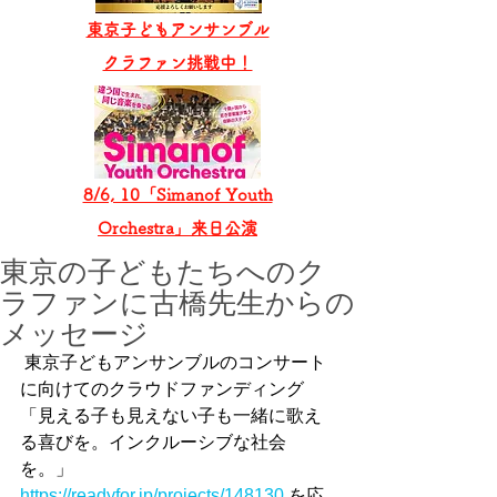
東京子どもアンサンブル
​クラファン挑戦中！
8/6, 10「Simanof Youth
Orchestra」来日公演
東京の子どもたちへのク
ラファンに古橋先生からの
メッセージ
 東京子どもアンサンブルのコンサート
に向けてのクラウドファンディング
「見える子も見えない子も一緒に歌え
る喜びを。インクルーシブな社会
を。」
https://readyfor.jp/projects/148130
 を応