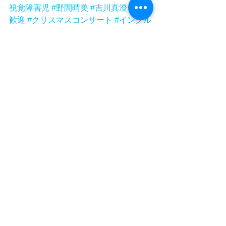
視覚障害児
#野間晴美
#吉川真澄
#拡散
歓迎
#クリスマスコンサート
#インクル
ーシブ
#古橋富士雄
#点字
#視覚障害者
#視覚障害
#elsistemajapan
#ハクジュ
ホール
#readyfor
#クラウドファンディ
ングリターン
#クラウドファンディン
グ挑戦中
#クラウドファンディング挑
戦
#クラウドファンディング
#東京子ど
もアンサンブル
#エルシステマ
#エルシ
ステマジャパン
#elsistema
タグ：
エル・システマジャパン
エル・システマ
El Sistema Japan
El Sistema
コーラス
東京子どもアンサンブル
elsistema
readyfor
クラウドファンディング
視覚障害
インクルーシブ
合唱
クリスマスコンサート
東京
古橋富士雄
視覚障害者
点字
クラウドファンディング挑戦
クリスマス
クラウドファンディング挑戦中
子どもアンサンブル
視覚障害児
吉川真澄
東京都
クラウドファンディングリターン
ハクジュホール
金子三勇士
野間晴美
クラファン
拡散歓迎
東京子どもアンサンブル