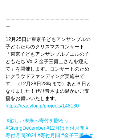
＿＿＿＿＿＿＿＿＿＿＿＿＿＿＿＿＿
＿＿＿＿＿＿＿＿＿＿＿＿＿＿＿＿＿
＿
12月25日に東京子どもアンサンブルの
子どもたちのクリスマスコンサート
「東京子どもアンサンブルノエルの子
どもたち Vol.2 金子三勇士さんを迎え
て」を開催します。コンサートのため
にクラウドファンディング実施中で
す。（12月28日23時まで）あと６日と
なりました！ぜひ皆さまの温かいご支
援をお願いいたします。
https://readyfor.jp/projects/148130
#欲しい未来へ寄付を贈ろう
#GivingDecember
#12月は寄付月間
#
寄付月間2024
#寄付月間
#金子三勇士
#