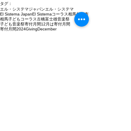
タグ：
エル・システマジャパン
エル・システマ
El Sistema Japan
El Sistema
コーラス
相馬
相馬市
相馬子どもコーラス
古橋富士雄
音楽祭
子ども音楽祭
寄付月間
12月は寄付月間
寄付月間2024
GivingDecember
欲しい未来へ寄付を贈ろう
相馬子どもコーラス
相馬子どもオーケストラ＆コーラス
1件のコメント
コメントを追加…