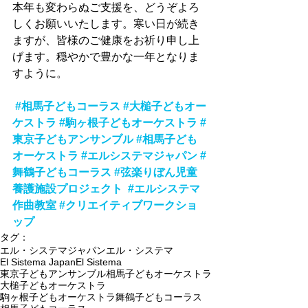
本年も変わらぬご支援を、どうぞよろ
しくお願いいたします。寒い日が続き
ますが、皆様のご健康をお祈り申し上
げます。穏やかで豊かな一年となりま
すように。
#相馬子どもコーラス
#大槌子どもオー
ケストラ
#駒ヶ根子どもオーケストラ
#
東京子どもアンサンブル
#相馬子ども
オーケストラ
#エルシステマジャパン
#
舞鶴子どもコーラス
#弦楽りぼん児童
養護施設プロジェクト
#エルシステマ
作曲教室
#クリエイティブワークショ
ップ
タグ：
エル・システマジャパン
エル・システマ
El Sistema Japan
El Sistema
東京子どもアンサンブル
相馬子どもオーケストラ
大槌子どもオーケストラ
駒ヶ根子どもオーケストラ
舞鶴子どもコーラス