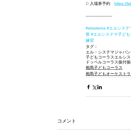
▷入場券予約　
https://t
------------------
#elsistema
#エルシステ
祭
#エルシステマ子ども
練習
タグ：
エル・システマジャパン
子どもコーラス
エルシス
ドッペルコーラス
振付
振
相馬子どもコーラス
相馬子どもオーケストラ
コメント