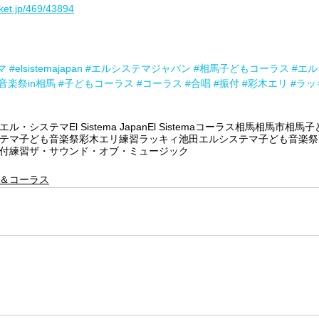
eket.jp/469/43894
マ
#elsistemajapan
#エルシステマジャパン
#相馬子どもコーラス
#エ
音楽祭in相馬
#子どもコーラス
#コーラス
#合唱
#振付
#彩木エリ
#ラッ
エル・システマ
El Sistema Japan
El Sistema
コーラス
相馬
相馬市
相馬子
テマ子ども音楽祭
彩木エリ
練習
ラッキィ池田
エルシステマ子ども音楽祭i
付練習
ザ・サウンド・オブ・ミュージック
＆コーラス