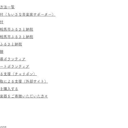
方法一覧
寄付（ちいさな音楽家サポーター）
付
相馬市ふるさと納税
相馬市ふるさと納税
ふるさと納税
贈
指導ボランティア
ポートボランティア
よる支援（チャリボン）
取による支援（外部サイト）
を購入する
／楽器をご寄贈いただいた方々
.org