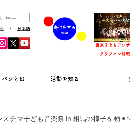
sh
/
日本語
東京子どもアンサ
​クラファン挑
ャパンとは
活動を知る
ステマ子ども音楽祭 in 相馬の様子を動