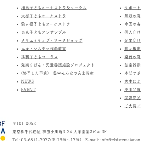
相馬子どもオーケストラ＆コーラス
サポート
​大槌子どもオーケストラ
​毎月の
駒ヶ根子どもオーケストラ
今回の寄
​東京子どもアンサンブル
個人向け
​クリエイティブ・ワークショップ
企業向け
エル・システマ作曲教室
駒ヶ根市
​舞鶴子どもコーラス
楽器の寄
​​弦楽りぼん・児童養護施設プロジェクト
​弦楽器
(終了した事業) ​豊中みんなの音楽教室
​本部サ
​NEWS
​古本に
​EVENT
不用品買
関連商品
​ご支援
〒101-0052
東京都千代田区 神田小川町3-24 大栄堂第2ビル 3F
Tel: 03-6811-7077(平日9時～17時) E-mail:
info@elsistemajapan