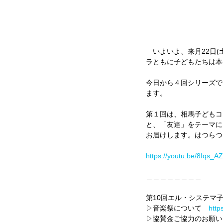
　いよいよ、来月22日(
ラともに子どもたちは本
今日から４回シリーズで
ます。
第１回は、相馬子どもコ
と、「友達」をテーマに
お届けします。はつらつ
https://youtu.be/8Iqs
＿＿＿＿＿＿＿＿
第10回エル・システマ子
▷音楽祭について　
http
▷協賛金ご協力のお願い