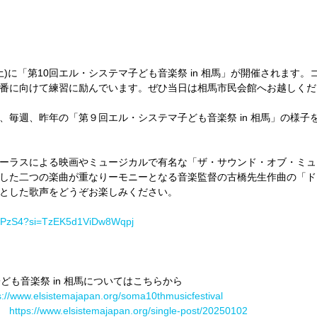
土)に「第10回エル・システマ子ども音楽祭 in 相馬」が開催されます
番に向けて練習に励んでいます。ぜひ当日は相馬市民会館へお越しくだ
、毎週、昨年の「第９回エル・システマ子ども音楽祭 in 相馬」の様子
ーラスによる映画やミュージカルで有名な「ザ・サウンド・オブ・ミュ
した二つの楽曲が重なりーモニーとなる音楽監督の古橋先生作曲の「ド
とした歌声をどうぞお楽しみください。
_AZPzS4?si=TzEK5d1ViDw8Wqpj
ども音楽祭 in 相馬についてはこちらから
s://www.elsistemajapan.org/soma10thmusicfestival
　
https://www.elsistemajapan.org/single-post/20250102