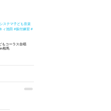
ルシステマ子ども音楽
キィ池田
#振付練習
#
どもコーラス
合唱
n相馬