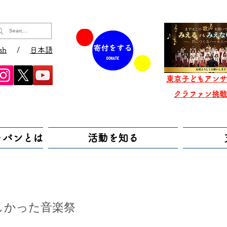
sh
/
日本語
東京子どもアンサ
​クラファン挑
ャパンとは
活動を知る
しかった音楽祭