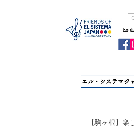
Engli
エル・システマジ
【駒ヶ根】楽