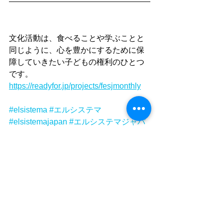
文化活動は、食べることや学ぶことと
同じように、心を豊かにするために保
障していきたい子どもの権利のひとつ
です。
https://readyfor.jp/projects/fesjmonthly
#elsistema
#エルシステマ
#elsistemajapan
#エルシステマジャパ
ン
#舞鶴子どもコーラス
#第2回舞鶴子
どもコーラスコンサート
#舞鶴子ども
コーラスコンサート
#舞鶴
#舞鶴市
#舞
鶴商工観光センター
#田中彩子
#コンサ
ート
#コーラス
#合唱
#卒団式
#卒団
タグ：
エル・システマジャパン
エル・システマ
El Sistema Japan
El Sistema
コーラス
コンサート
舞鶴子どもコーラス
合唱
舞鶴
舞鶴市