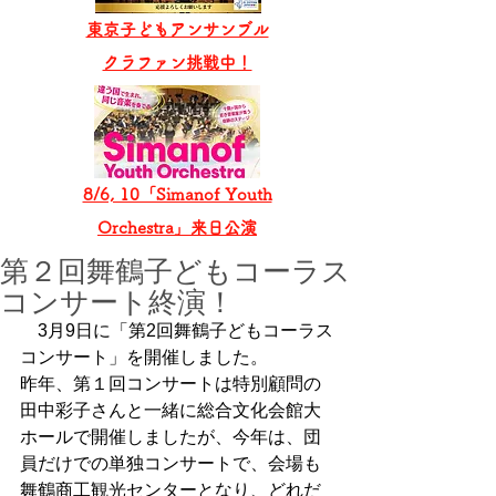
東京子どもアンサンブル
​クラファン挑戦中！
8/6, 10「Simanof Youth
Orchestra」来日公演
第２回舞鶴子どもコーラス
コンサート終演！
　3月9日に「第2回舞鶴子どもコーラス
コンサート」を開催しました。
昨年、第１回コンサートは特別顧問の
田中彩子さんと一緒に総合文化会館大
ホールで開催しましたが、今年は、団
員だけでの単独コンサートで、会場も
舞鶴商工観光センターとなり、どれだ