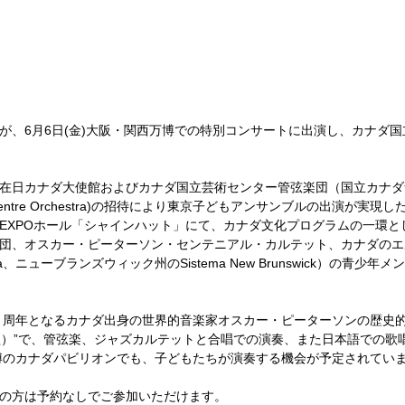
が、
6月6日(金)大阪・関西万博での特別コンサートに出演し、カナダ
在日カナダ大使館およびカナダ国立芸術センター管弦楽団（国立カナダ
Arts Centre Orchestra)の招待により東京子どもアンサンブルの出演が
EXPOホール「シャインハット」にて、カナダ文化プログラムの一環と
団、オスカー・ピーターソン・センテニアル・カルテット、カナダのエ
ra、ニューブランズウィック州のSistema New Brunswick）の青少
0 周年となるカナダ出身の世界的音楽家オスカー・ピーターソンの歴史的名曲”
の讃歌）”で、管弦楽、ジャズカルテットと合唱での演奏、また日本語での
博のカナダパビリオンでも、子どもたちが演奏する機会が予定されてい
の方は予約なしでご参加いただけます。