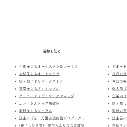
活動を知る
相馬子どもオーケストラ＆コーラス
サポート
​大槌子どもオーケストラ
​毎月の
駒ヶ根子どもオーケストラ
今回の寄
​東京子どもアンサンブル
個人向け
​クリエイティブ・ワークショップ
企業向け
エル・システマ作曲教室
駒ヶ根市
​舞鶴子どもコーラス
楽器の寄
​​弦楽りぼん・児童養護施設プロジェクト
​弦楽器
(終了した事業) ​豊中みんなの音楽教室
​本部サ