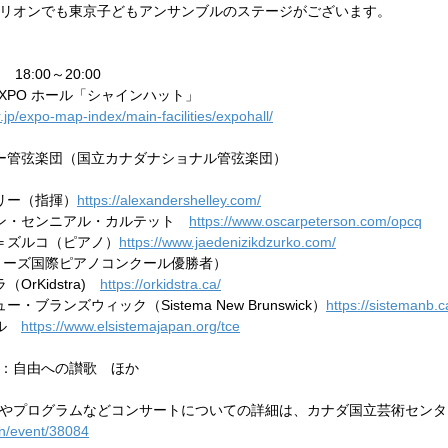
リオンでも東京子どもアンサンブルのステージがございます。
18:00～20:00
XPO ホール「シャインハット」
jp/expo-map-index/main-facilities/expohall/
ー管弦楽団（国立カナダナショナル管弦楽団）
リー（指揮）
https://alexandershelley.com/
ン・センニアル・カルテット　
https://www.oscarpeterson.com/opcq
＝ズルコ（ピアノ）
https://www.jaedenizikdzurko.com/
年リーズ国際ピアノコンクール優勝者）
rKidstra)　
https://orkidstra.ca/
ブランズウィック（Sistema New Brunswick）
https://sistemanb.c
ル　
https://www.elsistemajapan.org/tce
：自由への讃歌　ほか
やプログラムなどコンサートについての詳細は、カナダ国立芸術センタ
en/event/38084