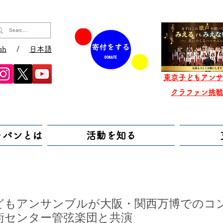
sh
/
日本語
東京子どもアンサ
​クラファン挑
ャパンとは
活動を知る
京子どもアンサンブルが大阪・関西万博でのコ
術センター管弦楽団と共演