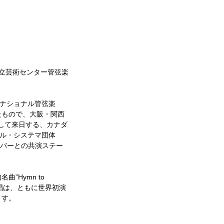
国立芸術センター管弦楽
ナショナル管弦楽
実現したもので、大阪・関西
して来日する、カナダ
ル・システマ団体
年メンバーとの共演ステー
Hymn to 
歌唱は、ともに世界初演
ます。