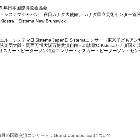
25 年日本国際博覧会協会
・システマジャパン、在日カナダ大使館、 カナダ国立芸術センター管
ra、Sistema New Brunswick
エル・システマ
El Sistema Japan
El Sistema
コンサート
東京子どもアン
弦楽団
大阪・関西万博
大阪万博
共演
自由への讃歌
OrKidstra
カナダ国立
オスカー・ピーターソン
特別コンサート
オスカー・ピーターソン・セン
8月の国際交流コンサート：Grand Comepetitionについて