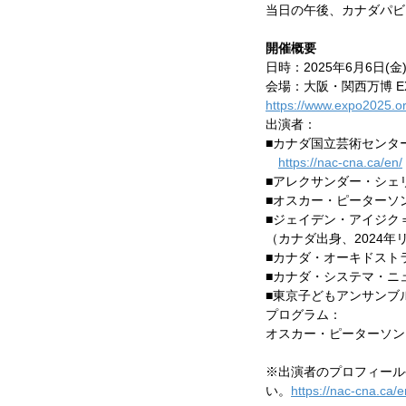
当日の午後、カナダパビ
開催概要
日時：2025年6月6日(金)　
会場：大阪・関西万博 E
https://www.expo2025.or.
出演者：
■カナダ国立芸術センタ
https://nac-cna.ca/en/
■アレクサンダー・シェ
■オスカー・ピーターソ
■ジェイデン・アイジク
（カナダ出身、2024
■カナダ・オーキドストラ（O
■カナダ・システマ・ニュー・
■東京子どもアンサンブ
プログラム：
オスカー・ピーターソン
※出演者のプロフィール
い。
https://nac-cna.ca/