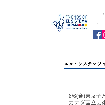
Engli
エル・システマジ
6/6(金)東
カナダ国立芸