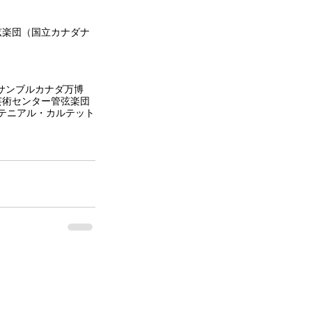
弦楽団（国立カナダナ
サンブル
カナダ
万博
芸術センター管弦楽団
テニアル・カルテット