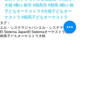
大槌
#駒ヶ根市
#相馬市
#相馬
#駒ヶ根
子どもオーケストラ
#大槌子どもオー
ケストラ
#相馬子どもオーケストラ
タグ：
エル・システマジャパン
エル・システマ
El Sistema Japan
El Sistema
オーケストラ
相馬
相馬子どもオーケストラ
大槌
大槌子どもオーケストラ
readyfor
駒ヶ根子どもオーケストラ
クラウドファンディング
相馬市
大槌町
駒ヶ根市
カナダ
クラウドファンディング挑戦
クラウドファンディング挑戦中
全力応援
クラウドファンディングリターン
国立カナダナショナル管弦楽団
orkidstra
国際交流演奏
国際交流演奏会
sistemanewbrunswick
拡散歓迎
nacorchestra
newbrunswickyouthorchestra
NEWS