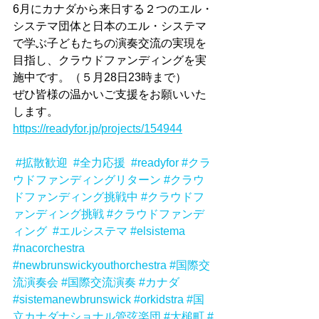
6月にカナダから来日する２つのエル・
システマ団体と日本のエル・システマ
で学ぶ子どもたちの演奏交流の実現を
目指し、クラウドファンディングを実
施中です。（５月28日23時まで）
ぜひ皆様の温かいご支援をお願いいた
します。
https://readyfor.jp/projects/154944
#拡散歓迎
#全力応援
#readyfor
#クラ
ウドファンディングリターン
#クラウ
ドファンディング挑戦中
#クラウドフ
ァンディング挑戦
#クラウドファンデ
ィング
#エルシステマ
#elsistema
#nacorchestra
#newbrunswickyouthorchestra
#国際交
流演奏会
#国際交流演奏
#カナダ
#sistemanewbrunswick
#orkidstra
#国
立カナダナショナル管弦楽団
#大槌町
#