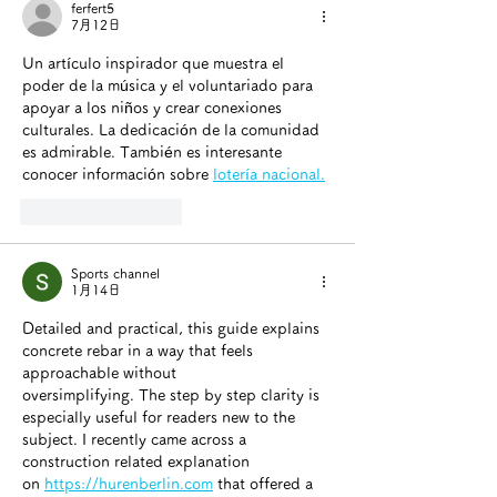
ferfert5
7月12日
Un artículo inspirador que muestra el 
poder de la música y el voluntariado para 
apoyar a los niños y crear conexiones 
culturales. La dedicación de la comunidad 
es admirable. También es interesante 
conocer información sobre 
lotería nacional.
いいね！
返信
Sports channel
1月14日
Detailed and practical, this guide explains 
concrete rebar in a way that feels 
approachable without
oversimplifying. The step by step clarity is 
especially useful for readers new to the 
subject. I recently came across a 
construction related explanation 
on 
https://hurenberlin.com
 that offered a 