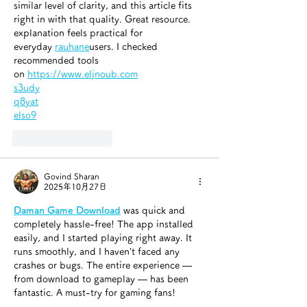
similar level of clarity, and this article fits 
right in with that quality. Great resource. 
explanation feels practical for 
everyday 
rauhane
users. I checked 
recommended tools 
on 
https://www.eljnoub.com
s3udy
q8yat
elso9
いいね！
返信
Govind Sharan
2025年10月27日
Daman Game Download
 was quick and 
completely hassle-free! The app installed 
easily, and I started playing right away. It 
runs smoothly, and I haven’t faced any 
crashes or bugs. The entire experience — 
from download to gameplay — has been 
fantastic. A must-try for gaming fans!