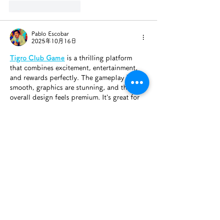
いいね！
返信
Pablo Escobar
2025年10月16日
Tigro Club Game
 is a thrilling platform 
that combines excitement, entertainment, 
and rewards perfectly. The gameplay is 
smooth, graphics are stunning, and the 
overall design feels premium. It’s great for 
both new and experienced players who 
love challenges with fun. I’ve really enjoyed 
the features and user-friendly layout. If 
you’re looking for a refreshing online 
gaming experience, Tigro Club Game is 
absolutely worth trying.
いいね！
返信
Ishan
2025年8月12日