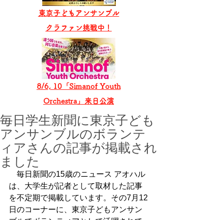
東京子どもアンサンブル
​クラファン挑戦中！
8/6, 10「Simanof Youth
Orchestra」来日公演
毎日学生新聞に東京子ども
アンサンブルのボランテ
ィアさんの記事が掲載され
ました
　毎日新聞の15歳のニュース アオハル
は、大学生が記者として取材した記事
を不定期で掲載しています。その7月12
日のコーナーに、東京子どもアンサン