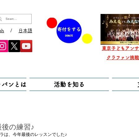
sh
/
日本語
東京子どもアンサ
​クラファン挑
ャパンとは
活動を知る
最後の練習♪
ラは、今年最後のレッスンでした♪