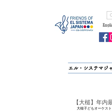
Engli
エル・システマジ
【大槌】年内
　大槌子どもオーケスト