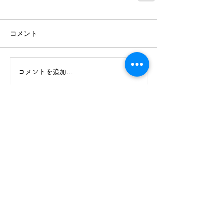
コメント
コメントを追加…
最近の記事
クラウドファンディング、バリトン
歌手・宮本益光さんからの応援メッ
セージ
舞鶴子どもコーラス 舞鶴音楽フェ