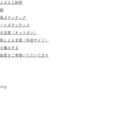
ふるさと納税
贈
指導ボランティア
ポートボランティア
よる支援（チャリボン）
取による支援（外部サイト）
を購入する
／楽器をご寄贈いただいた方々
.org