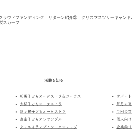
クラウドファンディング リターン紹介② クリスマスツリーキャンド
製スカーフ
活動を知る
相馬子どもオーケストラ＆コーラス
サポート
​大槌子どもオーケストラ
​毎月の
駒ヶ根子どもオーケストラ
今回の寄
​東京子どもアンサンブル
個人向け
​クリエイティブ・ワークショップ
企業向け