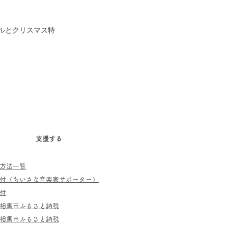
ルとクリスマス特
支援する
方法一覧
寄付（ちいさな音楽家サポーター）
付
相馬市ふるさと納税
相馬市ふるさと納税