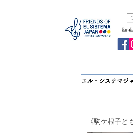
Engli
エル・システマジ
《駒ケ根子ど