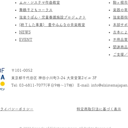
エル・システマ作曲教室
駒ヶ根市
​舞鶴子どもコーラス
楽器の寄
​​弦楽りぼん・児童養護施設プロジェクト
​弦楽器
(終了した事業) ​豊中みんなの音楽教室
​本部サ
​NEWS
​古本に
​EVENT
不用品買
関連商品
​ご支援
〒101-0052
東京都千代田区 神田小川町3-24 大栄堂第2ビル 3F
Tel: 03-6811-7077(平日9時～17時) E-mail:
info@elsistemajapan
プライバシーポリシー
​特定商取引法に基づく表示