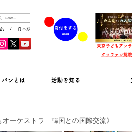
sh
/
日本語
東京子どもアンサ
​クラファン挑
ャパンとは
活動を知る
もオーケストラ 韓国との国際交流》