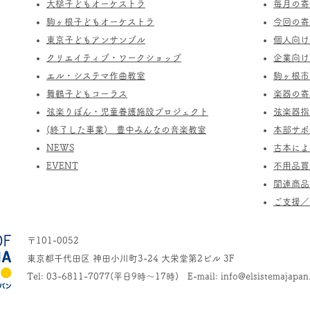
​大槌子どもオーケストラ
​毎月の
駒ヶ根子どもオーケストラ
今回の寄
​東京子どもアンサンブル
個人向け
​クリエイティブ・ワークショップ
企業向け
エル・システマ作曲教室
駒ヶ根市
​舞鶴子どもコーラス
楽器の寄
​​弦楽りぼん・児童養護施設プロジェクト
​弦楽器
(終了した事業) ​豊中みんなの音楽教室
​本部サ
​NEWS
​古本に
​EVENT
不用品買
関連商品
​ご支援
〒101-0052
東京都千代田区 神田小川町3-24 大栄堂第2ビル 3F
Tel: 03-6811-7077(平日9時～17時) E-mail:
info@elsistemajapan