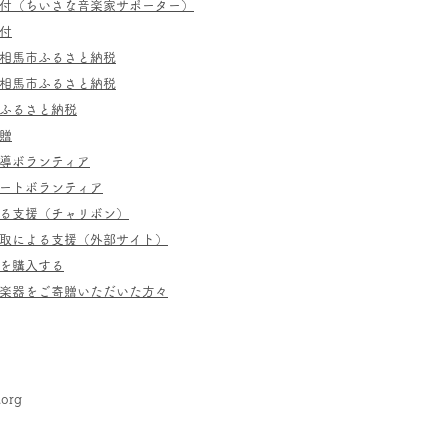
寄付（ちいさな音楽家サポーター）
付
相馬市ふるさと納税
相馬市ふるさと納税
ふるさと納税
贈
指導ボランティア
ポートボランティア
よる支援（チャリボン）
取による支援（外部サイト）
を購入する
／楽器をご寄贈いただいた方々
.org