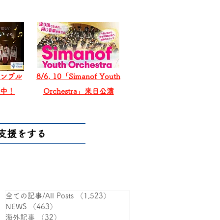
ンブル
8/6, 10「Simanof Youth
戦中！
Orchestra」来日公演
支援をする
全ての記事/All Posts
（1,523）
1,523件の記事
NEWS
（463）
463件の記事
海外記事
（32）
32件の記事