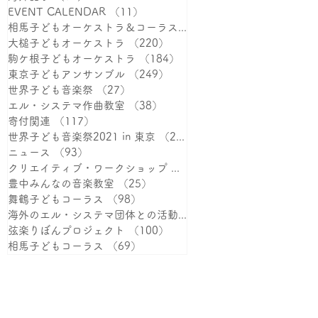
EVENT CALENDAR
（11）
11件の記事
相馬子どもオーケストラ＆コーラス
（387）
387件の記事
大槌子どもオーケストラ
（220）
220件の記事
駒ケ根子どもオーケストラ
（184）
184件の記事
東京子どもアンサンブル
（249）
249件の記事
世界子ども音楽祭
（27）
27件の記事
エル・システマ作曲教室
（38）
38件の記事
寄付関連
（117）
117件の記事
世界子ども音楽祭2021 in 東京
（25）
25件の記事
ニュース
（93）
93件の記事
クリエイティブ・ワークショップ
（38）
38件の記事
豊中みんなの音楽教室
（25）
25件の記事
舞鶴子どもコーラス
（98）
98件の記事
海外のエル・システマ団体との活動
（15）
15件の記事
弦楽りぼんプロジェクト
（100）
100件の記事
相馬子どもコーラス
（69）
69件の記事