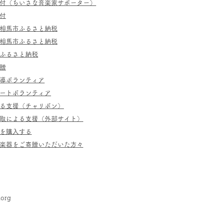
寄付（ちいさな音楽家サポーター）
付
相馬市ふるさと納税
相馬市ふるさと納税
ふるさと納税
贈
指導ボランティア
ポートボランティア
よる支援（チャリボン）
取による支援（外部サイト）
を購入する
／楽器をご寄贈いただいた方々
.org