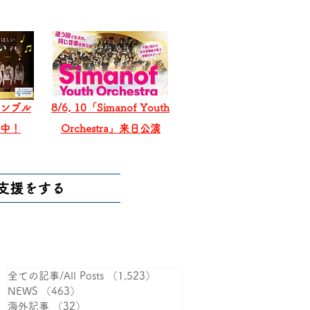
ンブル
8/6, 10「Simanof Youth
戦中！
Orchestra」来日公演
支援をする
全ての記事/All Posts
（1,523）
1,523件の記事
NEWS
（463）
463件の記事
海外記事
（32）
32件の記事