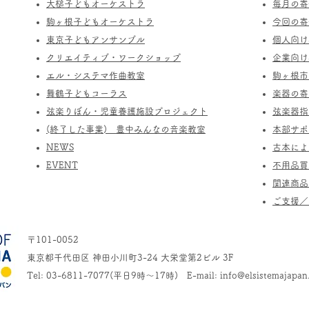
​大槌子どもオーケストラ
​毎月の
駒ヶ根子どもオーケストラ
今回の寄
​東京子どもアンサンブル
個人向け
​クリエイティブ・ワークショップ
企業向け
エル・システマ作曲教室
駒ヶ根市
​舞鶴子どもコーラス
楽器の寄
​​弦楽りぼん・児童養護施設プロジェクト
​弦楽器
(終了した事業) ​豊中みんなの音楽教室
​本部サ
​NEWS
​古本に
​EVENT
不用品買
関連商品
​ご支援
〒101-0052
東京都千代田区 神田小川町3-24 大栄堂第2ビル 3F
Tel: 03-6811-7077(平日9時～17時) E-mail:
info@elsistemajapan