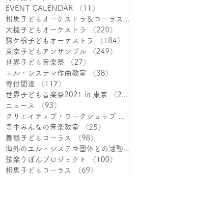
EVENT CALENDAR
（11）
11件の記事
相馬子どもオーケストラ＆コーラス
（387）
387件の記事
大槌子どもオーケストラ
（220）
220件の記事
駒ケ根子どもオーケストラ
（184）
184件の記事
東京子どもアンサンブル
（249）
249件の記事
世界子ども音楽祭
（27）
27件の記事
エル・システマ作曲教室
（38）
38件の記事
寄付関連
（117）
117件の記事
世界子ども音楽祭2021 in 東京
（25）
25件の記事
ニュース
（93）
93件の記事
クリエイティブ・ワークショップ
（38）
38件の記事
豊中みんなの音楽教室
（25）
25件の記事
舞鶴子どもコーラス
（98）
98件の記事
海外のエル・システマ団体との活動
（15）
15件の記事
弦楽りぼんプロジェクト
（100）
100件の記事
相馬子どもコーラス
（69）
69件の記事